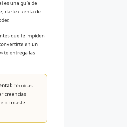
al es una guía de
e, darte cuenta de
oder.
entes que te impiden
convertirte en un
r»
te entrega las
ntal:
Técnicas
ver creencias
e o creaste.