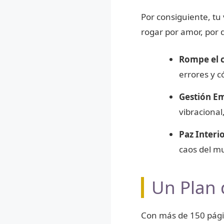
Por consiguiente, tu 
rogar por amor, por d
Rompe el c
errores y c
Gestión E
vibracional
Paz Interi
caos del m
Un Plan 
Con más de 150 pági