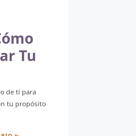
 Cómo
var Tu
o de ti para
on tu propósito
ARIO ✨