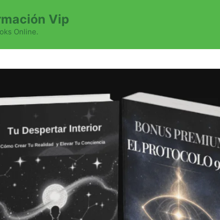
mación Vip
oks Online.