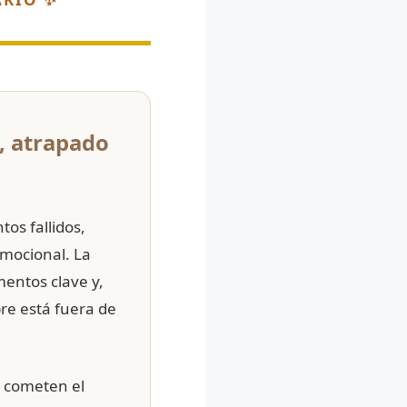
, atrapado
os fallidos,
emocional. La
entos clave y,
re está fuera de
 cometen el