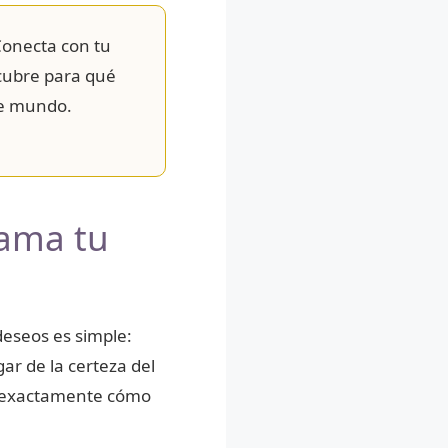
onecta con tu
scubre para qué
te mundo.
lama tu
deseos es simple:
ar de la certeza del
s exactamente cómo