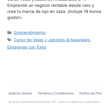
Emprende un negocio rentable desde cero y
crea tu marca de lujo en casa. ¡Incluye 18 bonos
gratis!».
Categorías
Emprendimiento
Etiquetas
Curso de Velas y Jabones Artesanales
,
Emprende con Éxito
Quiénes Somos
|
Términos y Condiciones
|
Política de Privacid
© 2026 Comunidad Formación VIP. Todos los derechos reservados.