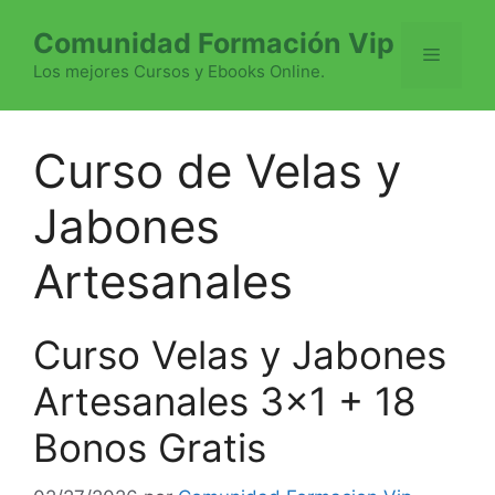
Saltar
Comunidad Formación Vip
al
Menú
contenido
Los mejores Cursos y Ebooks Online.
Curso de Velas y
Jabones
Artesanales
Curso Velas y Jabones
Artesanales 3×1 + 18
Bonos Gratis