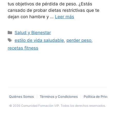
tus objetivos de pérdida de peso. ¿Estás
cansado de probar dietas restrictivas que te
dejan con hambre y …
Leer más
Categorías
Salud y Bienestar
Etiquetas
estilo de vida saludable
,
perder peso
,
recetas fitness
Quiénes Somos
|
Términos y Condiciones
|
Política de Privacid
© 2026 Comunidad Formación VIP. Todos los derechos reservados.