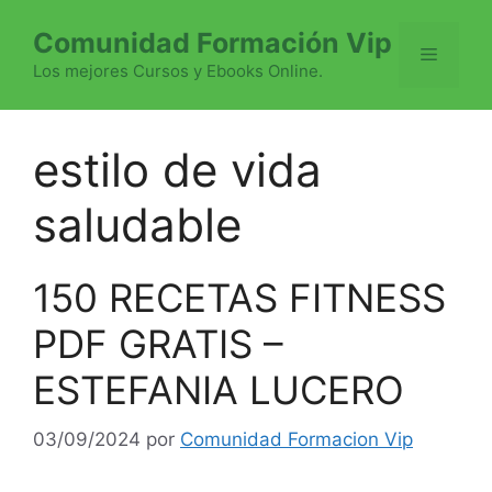
Saltar
Comunidad Formación Vip
al
Menú
contenido
Los mejores Cursos y Ebooks Online.
estilo de vida
saludable
150 RECETAS FITNESS
PDF GRATIS –
ESTEFANIA LUCERO
03/09/2024
por
Comunidad Formacion Vip