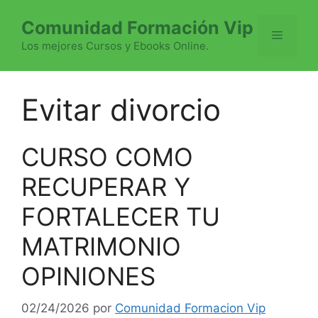
Saltar
Comunidad Formación Vip
al
Menú
contenido
Los mejores Cursos y Ebooks Online.
Evitar divorcio
CURSO COMO
RECUPERAR Y
FORTALECER TU
MATRIMONIO
OPINIONES
02/24/2026
por
Comunidad Formacion Vip