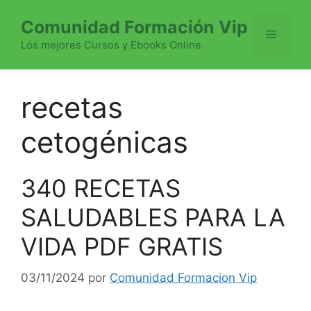
Saltar
Comunidad Formación Vip
al
Menú
contenido
Los mejores Cursos y Ebooks Online.
recetas
cetogénicas
340 RECETAS
SALUDABLES PARA LA
VIDA PDF GRATIS
03/11/2024
por
Comunidad Formacion Vip