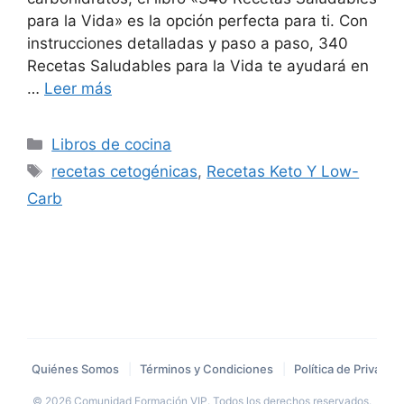
para la Vida» es la opción perfecta para ti. Con
instrucciones detalladas y paso a paso, 340
Recetas Saludables para la Vida te ayudará en
…
Leer más
Categorías
Libros de cocina
Etiquetas
recetas cetogénicas
,
Recetas Keto Y Low-
Carb
Quiénes Somos
|
Términos y Condiciones
|
Política de Privacid
© 2026 Comunidad Formación VIP. Todos los derechos reservados.