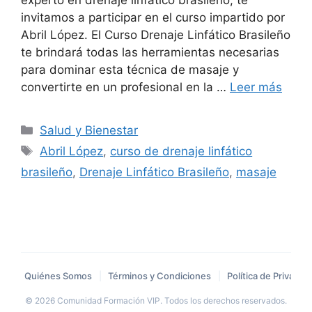
experto en drenaje linfático brasileño, te
invitamos a participar en el curso impartido por
Abril López. El Curso Drenaje Linfático Brasileño
te brindará todas las herramientas necesarias
para dominar esta técnica de masaje y
convertirte en un profesional en la …
Leer más
Categorías
Salud y Bienestar
Etiquetas
Abril López
,
curso de drenaje linfático
brasileño
,
Drenaje Linfático Brasileño
,
masaje
Quiénes Somos
|
Términos y Condiciones
|
Política de Privacid
© 2026 Comunidad Formación VIP. Todos los derechos reservados.