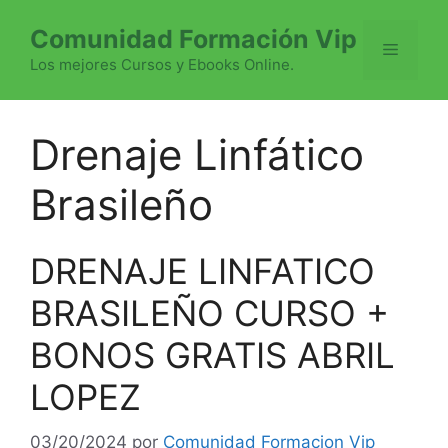
Saltar
Comunidad Formación Vip
al
Menú
contenido
Los mejores Cursos y Ebooks Online.
Drenaje Linfático
Brasileño
DRENAJE LINFATICO
BRASILEÑO CURSO +
BONOS GRATIS ABRIL
LOPEZ
03/20/2024
por
Comunidad Formacion Vip