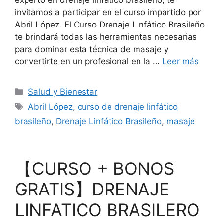
experto en drenaje linfático brasileño, te
invitamos a participar en el curso impartido por
Abril López. El Curso Drenaje Linfático Brasileño
te brindará todas las herramientas necesarias
para dominar esta técnica de masaje y
convertirte en un profesional en la …
Leer más
Categorías
Salud y Bienestar
Etiquetas
Abril López
,
curso de drenaje linfático
brasileño
,
Drenaje Linfático Brasileño
,
masaje
【CURSO + BONOS
GRATIS】DRENAJE
LINFATICO BRASILERO