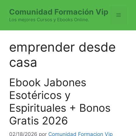
Saltar
Comunidad Formación Vip
al
Menú
contenido
Los mejores Cursos y Ebooks Online.
emprender desde
casa
Ebook Jabones
Esotéricos y
Espirituales + Bonos
Gratis 2026
02/18/2026
por
Comunidad Formacion Vip