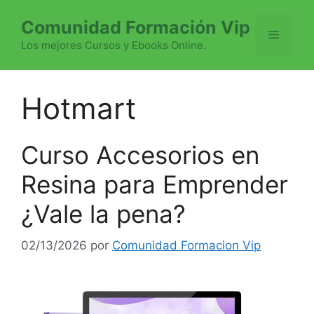
Saltar
Comunidad Formación Vip
al
Menú
contenido
Los mejores Cursos y Ebooks Online.
Hotmart
Curso Accesorios en
Resina para Emprender
¿Vale la pena?
02/13/2026
por
Comunidad Formacion Vip