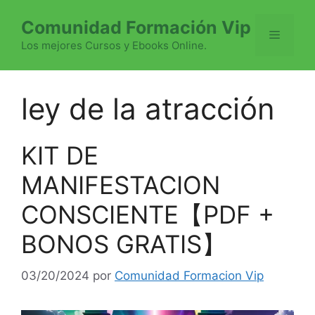
Saltar
Comunidad Formación Vip
al
Menú
contenido
Los mejores Cursos y Ebooks Online.
ley de la atracción
KIT DE
MANIFESTACION
CONSCIENTE【PDF +
BONOS GRATIS】
03/20/2024
por
Comunidad Formacion Vip